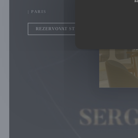
T
|
PARIS
REZERVOVAT STŮL