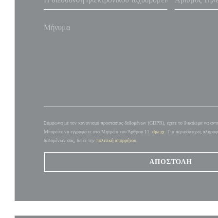
Σύμφωνα με τον κανονισμό προστασίας δεδομένων (GDPR), έχετε το δικαίωμα να αντιτ
Μπορείτε να εγγραφείτε στο Μητρώο του Άρθρου 11:
dpa.gr
. Για περισσότερες πληροφ
δεδομένων σας, δείτε την
πολιτική απορρήτου
.