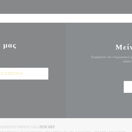
ί μας
Μεί
Εγγραφείτε στο ενημερωτικό μ
μάρκετ
ΚΟΥΠΌΝΙΑ
((ΑΝΟΊΓΕΙ ΣΕ ΝΈΟ ΠΑΡΆΘΥΡΟ))
ΟΥ ΔΗΜΙΟΥΡΓΉΘΗΚΕ ΑΠΌ
ZENCHEF