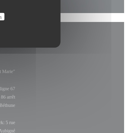
η
t Marie"
ligne 67
 86 arrêt
 Béthune
rk: 5 rue
'Aubigné