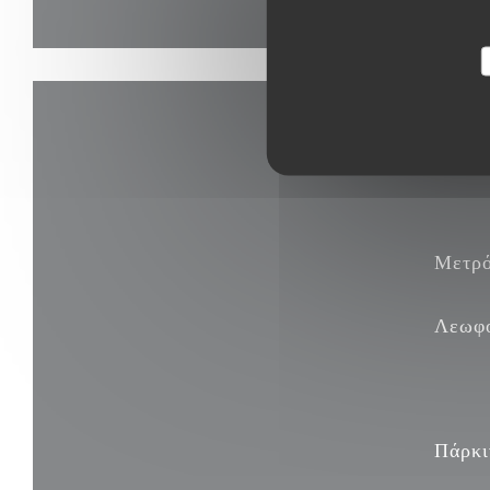
Μετρ
Λεωφ
Πάρκι