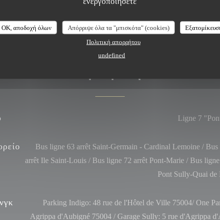
ενεργοποιήσετε
OK, αποδοχή όλων
Απόρριψε όλα τα "μπισκότα" (cookies)
Εξατομίκευσ
Πολιτική απορρήτου
undefined
Πρόσβαση
ό
Ligne 7 "Pon
ορείο
Bus ligne 63 arrêt Saint-Germain - Cardinal Lemoine / Bus 
arrêt Ile Saint-Louis / Bus ligne 72 arrêt Pont-Marie / Bus ligne
Pont Sully-Quai de
νγκ
Parking Indigo: 48 rue de l'Hôtel de Ville 75004/ One Pa
Agrippa d'Aubigné 75004 / Garage Sully: 5 rue d'Agrippa d