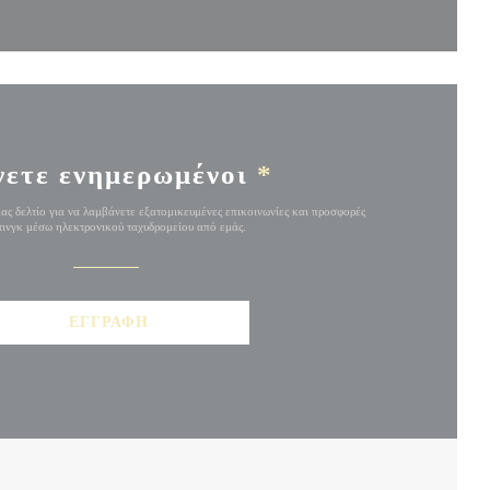
νετε ενημερωμένοι
*
ας δελτίο για να λαμβάνετε εξατομικευμένες επικοινωνίες και προσφορές
ινγκ μέσω ηλεκτρονικού ταχυδρομείου από εμάς.
ΕΓΓΡΑΦΉ