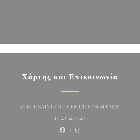
Χάρτης και Επικοινωνία
((ανοίγει
41 RUE SAINT-LOUIS EN L'ILE 75004 PARIS
01 43 54 75 42
Facebook ((ανοίγει σε νέο παράθυ
Instagram ((ανοίγει σε νέο