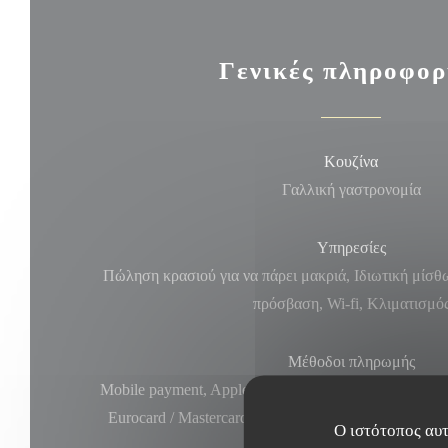
Γενικές πληροφορ
Κουζίνα
Γαλλική γαστρονομία
Υπηρεσίες
Πώληση κρασιού για να πάρει μακριά, Ιδιωτική μίσ
πρόσβαση, Wi-fi, Κλιματισμό
Μέθοδοι πληρωμής
Mobile payment, Apple Pay, Χρώμα χωρίς επαφήΧρώμ
Eurocard / Mastercard, Μετρητά, Visa, American Ex
Ο ιστότοπος αυτ