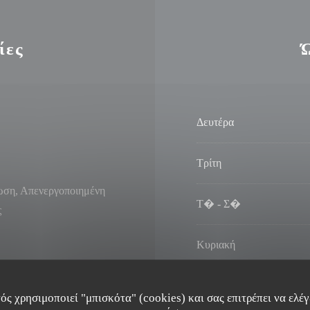
ίες
Δευτέρα
Τρίτη
θωση, Απενεργοποιημένη
Τ�
-
Σ�
ς
Κυριακή
α χωρίς επαφή, Paypal,
press, Χρεωστική κάρτα
ός χρησιμοποιεί "μπισκότα" (cookies) και σας επιτρέπει να ελέγξ