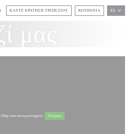
))
Α
ΚΆΝΤΕ ΚΡΆΤΗΣΗ ΤΡΑΠΕΖΙΟΎ
ΚΟΥΠΌΝΙΑ
EL
ζί μας
 Map είναι απενεργοποιημένο.
Επέτρεψε