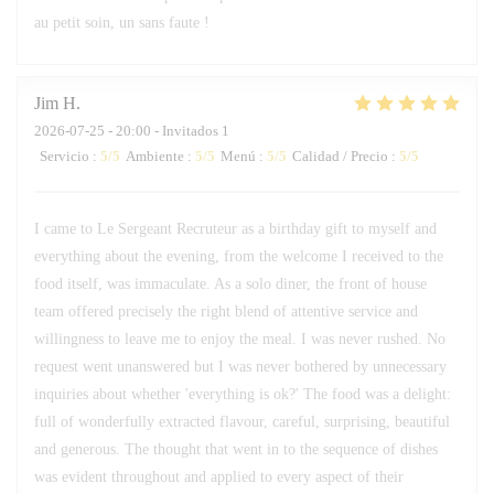
au petit soin, un sans faute !
Jim
H
2026-07-25
- 20:00 - Invitados 1
Servicio
:
5
/5
Ambiente
:
5
/5
Menú
:
5
/5
Calidad / Precio
:
5
/5
I came to Le Sergeant Recruteur as a birthday gift to myself and
everything about the evening, from the welcome I received to the
food itself, was immaculate. As a solo diner, the front of house
team offered precisely the right blend of attentive service and
willingness to leave me to enjoy the meal. I was never rushed. No
request went unanswered but I was never bothered by unnecessary
inquiries about whether 'everything is ok?' The food was a delight:
full of wonderfully extracted flavour, careful, surprising, beautiful
and generous. The thought that went in to the sequence of dishes
was evident throughout and applied to every aspect of their