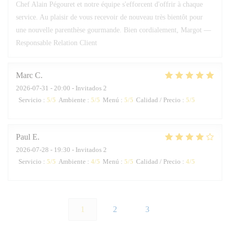
Chef Alain Pégouret et notre équipe s'efforcent d'offrir à chaque
service. Au plaisir de vous recevoir de nouveau très bientôt pour
une nouvelle parenthèse gourmande. Bien cordialement, Margot —
Responsable Relation Client
Marc
C
2026-07-31
- 20:00 - Invitados 2
Servicio
:
5
/5
Ambiente
:
5
/5
Menú
:
5
/5
Calidad / Precio
:
5
/5
Paul
E
2026-07-28
- 19:30 - Invitados 2
Servicio
:
5
/5
Ambiente
:
4
/5
Menú
:
5
/5
Calidad / Precio
:
4
/5
1
2
3