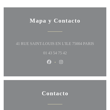
Mapa y Contacto
((abre en 
41 RUE SAINT-LOUIS EN L'ILE 75004 PARIS
01 43 54 75 42
Facebook ((abre en una nueva ven
Instagram ((abre en una nu
Contacto