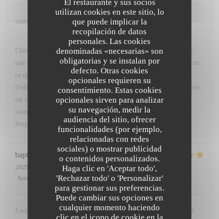
El restaurante y sus socios
utilizan cookies en este sitio, lo
que puede implicar la
convivial et délicieux
recopilación de datos
Le Sergent Recruteur
ha respondido a su opinión
personales. Las cookies
denominadas «necesarias» son
Chère Caroline, Un grand merci pour ce très beau retour ! Allier
obligatorias y se instalan por
une cuisine délicieuse à une atmosphère conviviale est précisément
defecto. Otras cookies
ce que le Chef Alain Pégouret et toute notre équipe s'efforcent
opcionales requieren su
d'offrir au quotidien. Savoir que vous avez ressenti cette harmonie
consentimiento. Estas cookies
opcionales sirven para analizar
est une merveilleuse récompense. Au plaisir de vous recevoir à
su navegación, medir la
nouveau très bientôt chez nous. Bien cordialement, Margot —
audiencia del sitio, ofrecer
Responsable Relation Client
funcionalidades (por ejemplo,
relacionadas con redes
sociales) o mostrar publicidad
baptiste
T
o contenidos personalizados.
2026-07-31
- 20:00 - Invitados 2
Haga clic en 'Aceptar todo',
'Rechazar todo' o 'Personalizar'
Servicio
:
5
/5
Ambiente
:
5
/5
Menú
:
5
/5
Calidad / Precio
:
5
/5
para gestionar sus preferencias.
Puede cambiar sus opciones en
cualquier momento haciendo
Excellent moment et repas délicieux, nous avons été entièrement
clic en el icono de cookie en la