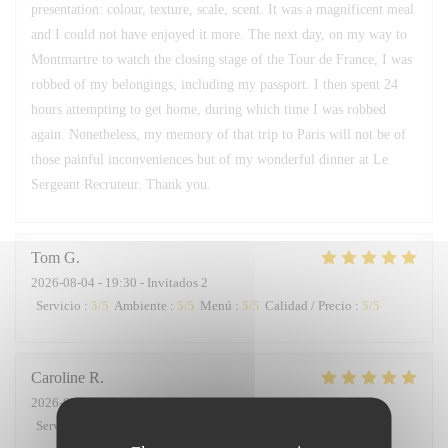
presentation: colour, texture, scale, scent. It was a magnificent meal
and I could not have enjoyed it more. The next day, on my way to
Montmartre to watch the closing stage of the Tour de France, I was
robbed of my belongings, including my passport. I then spent 24
hours attempting to get home, during which time I was robbed
again. Nonetheless, my memory of that trip to Paris will not be of
those painful inconveniences but of my wonderful dinner at Le
Sergeant Recruteur. Thank you.
Tom
G
2026-08-04
- 19:30 - Invitados 2
Servicio
:
5
/5
Ambiente
:
5
/5
Menú
:
5
/5
Calidad / Precio
:
5
/5
Caroline
R
2026-08-01
- 20:30 - Invitados 5
Servicio
:
5
/5
Ambiente
:
5
/5
Menú
:
5
/5
Calidad / Precio
:
5
/5