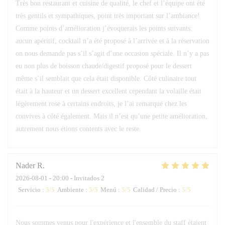
Très bon restaurant et cuisine de qualité, le chef et l’équipe ont été
très gentils et sympathiques, point très important sur l’ambiance!
Comme points d’amélioration j’évoquerais les points suivants:
aucun apéritif, cocktail n’a été proposé à l’arrivée et à la réservation
on nous demande pas s’il s’agit d’une occasion spéciale. Il n’y a pas
eu non plus de boisson chaude/digestif proposé pour le dessert
même s’il semblait que cela était disponible. Côté culinaire tout
était à la hauteur et un dessert excellent cependant la volaille était
légèrement rose à certains endroits, je l’ai remarqué chez les
convives à côté également. Mais il n’est qu’une petite amélioration,
autrement nous étions contents avec le reste.
Nader
R
2026-08-01
- 20:00 - Invitados 2
Servicio
:
5
/5
Ambiente
:
5
/5
Menú
:
5
/5
Calidad / Precio
:
5
/5
Nous sommes venus pour l'expérience et l'ensemble du staff étaient