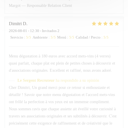
Margot — Responsable Relation Client
Dimitri
D
2026-08-01
- 12:30 - Invitados 2
Servicio
:
5
/5
Ambiente
:
5
/5
Menú
:
5
/5
Calidad / Precio
:
5
/5
Menu dégustation à 180 euros avec accord mets-vins (4 verres)
quasi parfait, chaque plat est plein de petites choses à découvrir et
d'associations originales. Excellent et raffiné, nous avons adoré.
Le Sergent Recruteur
ha respondido a su opinión
Cher Dimitri, Un grand merci pour ce retour si enthousiaste et
détaillé ! Savoir que notre menu dégustation et l'accord mets-vins
ont frôlé la perfection à vos yeux est un immense compliment.
Nous sommes ravis que chaque assiette ait éveillé votre curiosité à
travers ses associations originales et ses subtilités à découvrir. C'est
précisément cette exigence de raffinement et de créativité que le