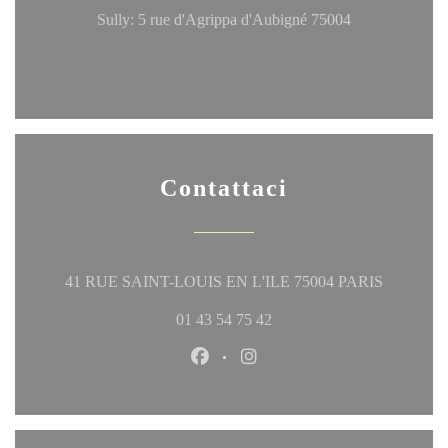
Sully: 5 rue d'Agrippa d'Aubigné 75004
Contattaci
((apre una
41 RUE SAINT-LOUIS EN L'ILE 75004 PARIS
01 43 54 75 42
Facebook ((apre una nuova finestr
Instagram ((apre una nuova 