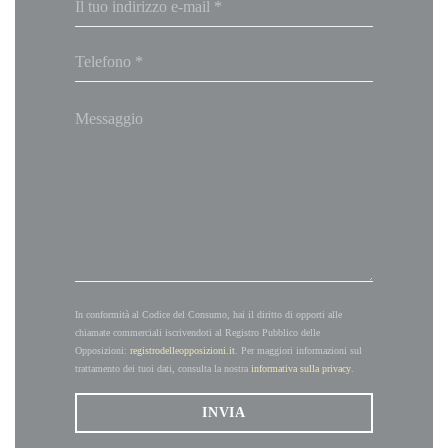
In conformità al Codice del Consumo, hai il diritto di opporti alle
chiamate commerciali iscrivendoti al Registro Pubblico delle
Opposizioni:
registrodelleopposizioni.it
. Per maggiori informazioni sul
trattamento dei tuoi dati, consulta la nostra
informativa sulla privacy
.