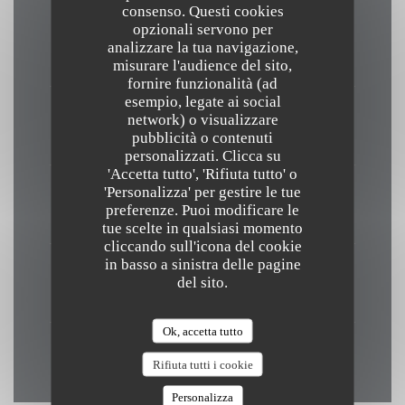
consenso. Questi cookies
opzionali servono per
Lunedi
analizzare la tua navigazione,
Chiuso
misurare l'audience del sito,
fornire funzionalità (ad
esempio, legate ai social
Martedi
network) o visualizzare
pubblicità o contenuti
19:30 - 22:30 *
personalizzati. Clicca su
'Accetta tutto', 'Rifiuta tutto' o
'Personalizza' per gestire le tue
Mer
-
Sab
preferenze. Puoi modificare le
12:30 - 14:30 *
19:30 - 22:30 *
•
tue scelte in qualsiasi momento
cliccando sull'icona del cookie
in basso a sinistra delle pagine
Domenica
del sito.
Chiuso
Ok, accetta tutto
* Solo su prenotazione
Rifiuta tutti i cookie
Personalizza