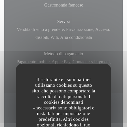
Gastronomia francese
Servizi
Vendita di vino a prendere, Privatizzazione, Accesso
disabili, Wifi, Aria condizionata
Metodo di pagamento
Pagamento mobile, Apple Pay, Contactless Payment,
Paypal, Eurocard / Mastercard, Contanti, Visa,
American Express, Bancomat
Il ristorante e i suoi partner
utilizzano cookies su questo
sito, che possono comportare la
raccolta di dati personali. I
cookies denominati
Orari
«necessari» sono obbligatori e
installati per impostazione
predefinita. Altri cookies
opzionali richiedono il tuo