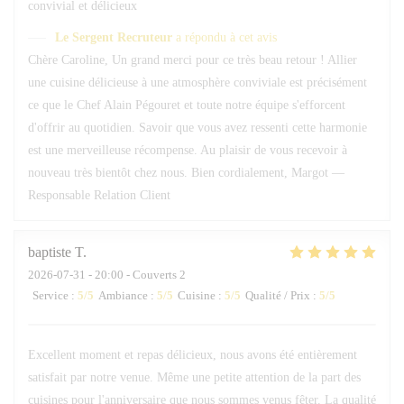
convivial et délicieux
Le Sergent Recruteur
a répondu à cet avis
Chère Caroline, Un grand merci pour ce très beau retour ! Allier
une cuisine délicieuse à une atmosphère conviviale est précisément
ce que le Chef Alain Pégouret et toute notre équipe s'efforcent
d'offrir au quotidien. Savoir que vous avez ressenti cette harmonie
est une merveilleuse récompense. Au plaisir de vous recevoir à
nouveau très bientôt chez nous. Bien cordialement, Margot —
Responsable Relation Client
baptiste
T
2026-07-31
- 20:00 - Couverts 2
Service
:
5
/5
Ambiance
:
5
/5
Cuisine
:
5
/5
Qualité / Prix
:
5
/5
Excellent moment et repas délicieux, nous avons été entièrement
satisfait par notre venue. Même une petite attention de la part des
cuisines pour l'anniversaire que nous sommes venus fêter. La qualité