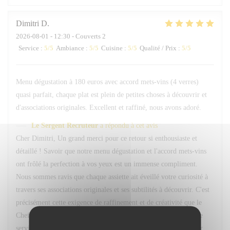
Dimitri
D
2026-08-01
- 12:30 - Couverts 2
Service
:
5
/5
Ambiance
:
5
/5
Cuisine
:
5
/5
Qualité / Prix
:
5
/5
Menu dégustation à 180 euros avec accord mets-vins (4 verres)
quasi parfait, chaque plat est plein de petites choses à découvrir et
d'associations originales. Excellent et raffiné, nous avons adoré.
Le Sergent Recruteur
a répondu à cet avis
Cher Dimitri, Un grand merci pour ce retour si enthousiaste et
détaillé ! Savoir que notre menu dégustation et l'accord mets-vins
ont frôlé la perfection à vos yeux est un immense compliment.
Nous sommes ravis que chaque assiette ait éveillé votre curiosité à
travers ses associations originales et ses subtilités à découvrir. C'est
précisément cette exigence de raffinement et de créativité que le
Chef Alain Pégouret et notre équipe s'efforcent d'offrir à chaque
service. Au plaisir de vous recevoir de nouveau très bientôt pour