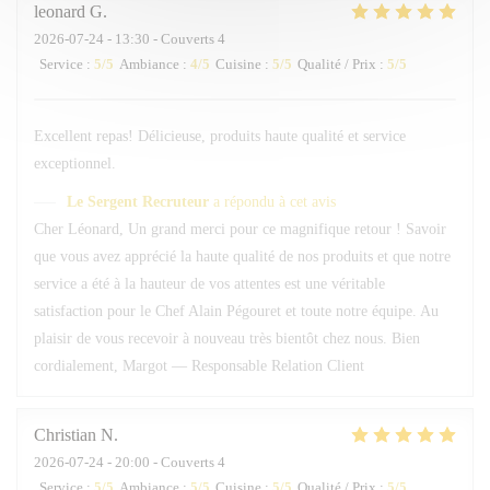
leonard
G
2026-07-24
- 13:30 - Couverts 4
Service
:
5
/5
Ambiance
:
4
/5
Cuisine
:
5
/5
Qualité / Prix
:
5
/5
Excellent repas! Délicieuse, produits haute qualité et service
exceptionnel.
Le Sergent Recruteur
a répondu à cet avis
Cher Léonard, Un grand merci pour ce magnifique retour ! Savoir
que vous avez apprécié la haute qualité de nos produits et que notre
service a été à la hauteur de vos attentes est une véritable
satisfaction pour le Chef Alain Pégouret et toute notre équipe. Au
plaisir de vous recevoir à nouveau très bientôt chez nous. Bien
cordialement, Margot — Responsable Relation Client
Christian
N
2026-07-24
- 20:00 - Couverts 4
Service
:
5
/5
Ambiance
:
5
/5
Cuisine
:
5
/5
Qualité / Prix
:
5
/5