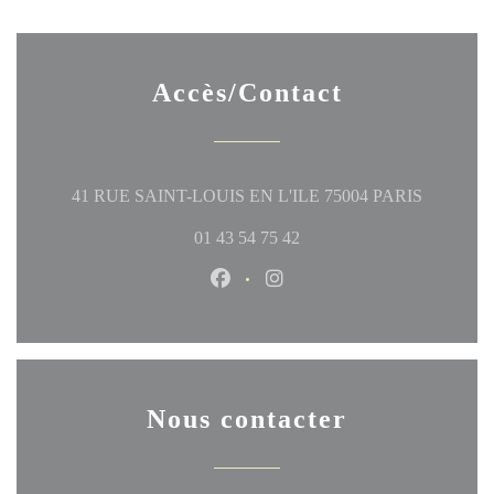
Accès/Contact
((ouvre un
41 RUE SAINT-LOUIS EN L'ILE 75004 PARIS
01 43 54 75 42
Facebook ((ouvre une nouvelle fen
Instagram ((ouvre une nouve
Nous contacter