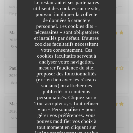
Le restaurant et ses partenaires
une nouvelle parenthèse gourmande. Bien cordialement, Margot —
utilisent des cookies sur ce site,
pouvant impliquer la collecte
Responsable Relation Client
de données à caractère
personnel. Les cookies dits «
nécessaires » sont obligatoires
Marc
C
et installés par défaut. D'autres
2026-07-31
- 20:00 - Couverts 2
cookies facultatifs nécessitent
Service
:
5
/5
Ambiance
:
5
/5
Cuisine
:
5
/5
Qualité / Prix
:
5
/5
votre consentement. Ces
cookies facultatifs servent à
analyser votre navigation,
mesurer l'audience du site,
Paul
E
proposer des fonctionnalités
2026-07-28
- 19:30 - Couverts 2
(ex : en lien avec les réseaux
Service
:
5
/5
Ambiance
:
4
/5
Cuisine
:
5
/5
Qualité / Prix
:
4
/5
sociaux) ou afficher des
publicités ou contenus
personnalisés. Cliquez sur «
Tout accepter », « Tout refuser
María Victoria
G
» ou « Personnaliser » pour
2026-07-30
- 12:30 - Couverts 4
gérer vos préférences. Vous
Service
:
5
/5
Ambiance
:
5
/5
Cuisine
:
5
/5
Qualité / Prix
:
5
/5
pouvez modifier vos choix à
tout moment en cliquant sur
l'icône représentant un cookie