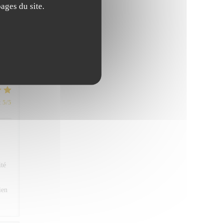
ages du site.
:
5
/5
:
4
/5
:
5
/5
ité
ien