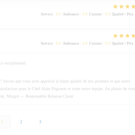
Service
:
5
/5
Ambiance
:
5
/5
Cuisine
:
5
/5
Qualité / Prix
Service
:
5
/5
Ambiance
:
4
/5
Cuisine
:
5
/5
Qualité / Prix
ice exceptionnel.
Savoir que vous avez apprécié la haute qualité de nos produits et que notre
 satisfaction pour le Chef Alain Pégouret et toute notre équipe. Au plaisir de vou
ment, Margot — Responsable Relation Client
1
2
3