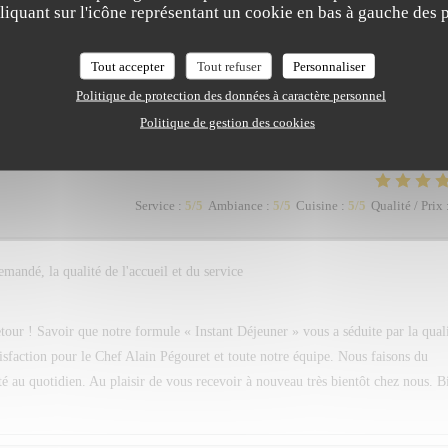
iquant sur l'icône représentant un cookie en bas à gauche des p
Service
:
5
/5
Ambiance
:
5
/5
Cuisine
:
5
/5
Qualité / Prix
Tout accepter
Tout refuser
Personnaliser
Politique de protection des données à caractère personnel
Service
:
5
/5
Ambiance
:
4
/5
Cuisine
:
5
/5
Qualité / Prix
Politique de gestion des cookies
Service
:
5
/5
Ambiance
:
5
/5
Cuisine
:
5
/5
Qualité / Prix
mandé, la qualité de l'accueil et du service
our ! Savoir que notre formule « Instant Déjeuner » vous a séduite par la qual
tisfaction pour le Chef Alain Pégouret et toute notre équipe. Nous faisons du
rité au quotidien. Au plaisir de vous recevoir à nouveau très bientôt chez nous. B