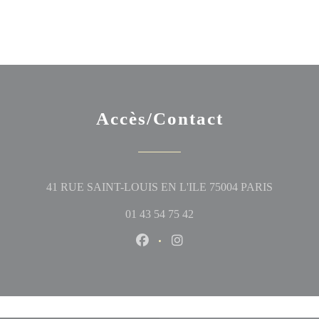
Accès/Contact
((ouvre un
41 RUE SAINT-LOUIS EN L'ILE 75004 PARIS
01 43 54 75 42
Facebook ((ouvre une nouvelle fen
Instagram ((ouvre une nouve