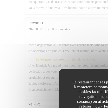
manquerons pas de transmettre vos compliments personnels à
vous recevoir à nouveau très bientôt pour d'autres momen
Dimitri
D
2026-08-01
- 12:30 - Couverts 2
Menu dégustation à 180 euros avec accord mets-vins (4 verre
d'associations originales. Excellent et raffiné, nous avons 
Le Sergent Recruteur
a répondu à cet avis
Cher Dimitri, Un grand merci pour ce retour si enthousiast
perfection à vos yeux est un immense compliment. Nous somm
originales et ses subtilités à découvrir. C'est précisément 
Le restaurant et ses 
équipe s'efforcent d'offrir à chaque service. Au plaisir d
à caractère personne
Bien cordialement, Margot — Responsable Relation Clien
cookies facultati
navigation, mesur
sociaux) ou affich
Marc
C
refuser » ou « P