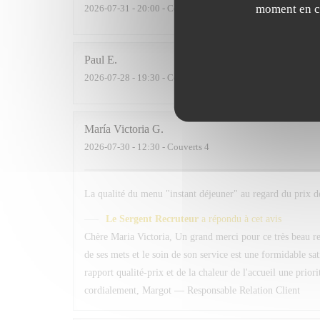
moment en cl
2026-07-31
- 20:00 - Couverts 2
Paul
E
2026-07-28
- 19:30 - Couverts 2
María Victoria
G
2026-07-30
- 12:30 - Couverts 4
La qualité du menu "instant déjeuner" au regard du prix de
Le Sergent Recruteur
a répondu à cet avis
Chère Maria Victoria, Un grand merci pour ce très beau ret
de ses mets et le soin de son service est une formidable sa
rapport qualité-prix et de la chaleur de l'accueil une prio
cordialement, Margot — Responsable Relation Client