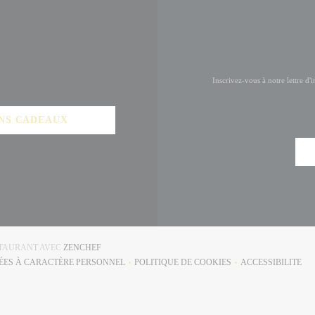
Inscrivez-vous à notre lettre d
NS CADEAUX
((OUVRE UNE NOUVELLE FENÊTRE))
ESTAURANT AVEC
ZENCHEF
NÉES À CARACTÈRE PERSONNEL
POLITIQUE DE COOKIES
ACCESSIBILITE
OUVRE UNE NOUVELLE FENÊTRE))
((OUVRE UNE NOUVELLE FENÊT
((OUVRE U