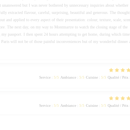
t unanswered but I was never bothered by unnecessary inquiries about whether
ully extracted flavour, careful, surprising, beautiful and generous. The thought
t and applied to every aspect of their presentation: colour, texture, scale, scen
ore. The next day, on my way to Montmartre to watch the closing stage of the
 my passport. I then spent 24 hours attempting to get home, during which time
Paris will not be of those painful inconveniences but of my wonderful dinner 
Service
:
5
/5
Ambiance
:
5
/5
Cuisine
:
5
/5
Qualité / Prix
Service
:
5
/5
Ambiance
:
5
/5
Cuisine
:
5
/5
Qualité / Prix