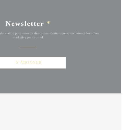
Newsletter
*
'information pour recevoir des communications personnalisées et des offres
marketing par courriel.
S'ABONNER
RE))
NE NOUVELLE FENÊTRE))