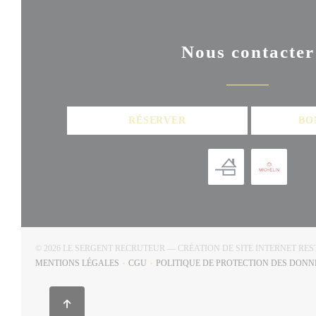
Nous contacter
RÉSERVER
BO
© 2026 LE SERGENT RECRUTEUR — CRÉATION DE SITE INTERNET R
MENTIONS LÉGALES
CGU
POLITIQUE DE PROTECTION DES DON
((OUVRE UNE NOUVELLE FENÊTRE))
((OUVRE UNE NOUVELLE FENÊTRE))
((