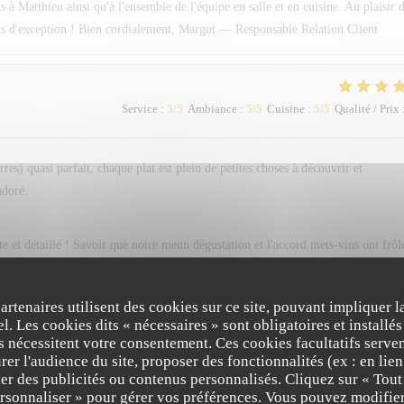
 Matthieu ainsi qu'à l'ensemble de l'équipe en salle et en cuisine. Au plaisir 
ts d'exception ! Bien cordialement, Margot — Responsable Relation Client
Service
:
5
/5
Ambiance
:
5
/5
Cuisine
:
5
/5
Qualité / Prix
s) quasi parfait, chaque plat est plein de petites choses à découvrir et
adoré.
e et détaillé ! Savoir que notre menu dégustation et l'accord mets-vins ont frôl
es ravis que chaque assiette ait éveillé votre curiosité à travers ses associat
cette exigence de raffinement et de créativité que le Chef Alain Pégouret et notre
partenaires utilisent des cookies sur ce site, pouvant impliquer 
e vous recevoir de nouveau très bientôt pour une nouvelle parenthèse gourmande.
l. Les cookies dits « nécessaires » sont obligatoires et installés
t
fs nécessitent votre consentement. Ces cookies facultatifs serven
er l'audience du site, proposer des fonctionnalités (ex : en lie
er des publicités ou contenus personnalisés. Cliquez sur « Tout
ersonnaliser » pour gérer vos préférences. Vous pouvez modifier