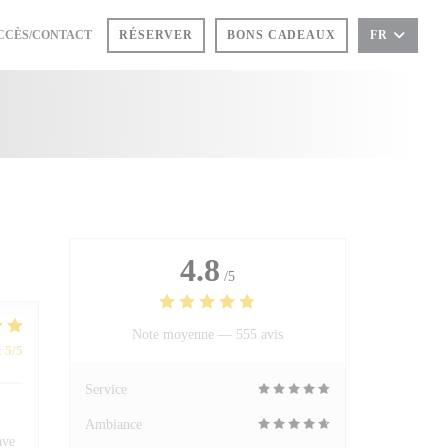
UVRE UNE NOUVELLE FENÊTRE))
CCÈS/CONTACT
RÉSERVER
BONS CADEAUX
FR
4.8
/5
Note moyenne —
555 avis
:
5
/5
Service
Ambiance
ave