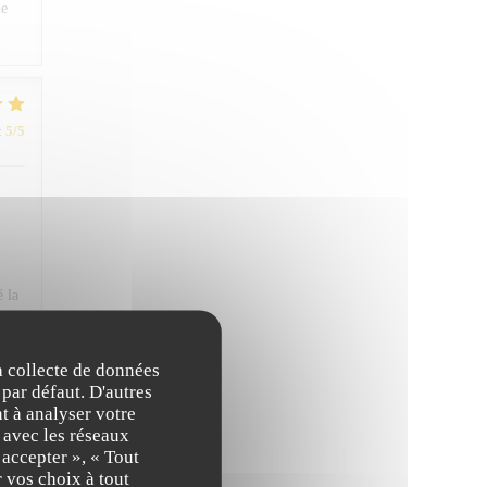
de
:
5
/5
é la
ions
la collecte de données
 par défaut. D'autres
t à analyser votre
n avec les réseaux
 accepter », « Tout
 vos choix à tout