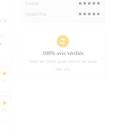
Cuisine
Qualité/Prix
t. It
 I
at
100% avis vérifiés
Seuls les clients ayant réservé ont laissé
leur avis
:
5
/5
:
5
/5