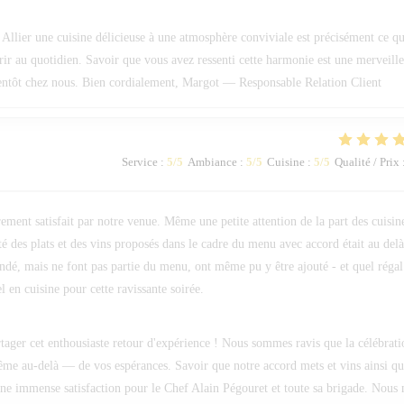
Allier une cuisine délicieuse à une atmosphère conviviale est précisément ce qu
frir au quotidien. Savoir que vous avez ressenti cette harmonie est une merveill
ientôt chez nous. Bien cordialement, Margot — Responsable Relation Client
Service
:
5
/5
Ambiance
:
5
/5
Cuisine
:
5
/5
Qualité / Prix
ement satisfait par notre venue. Même une petite attention de la part des cuisin
é des plats et des vins proposés dans le cadre du menu avec accord était au del
ndé, mais ne font pas partie du menu, ont même pu y être ajouté - et quel régal
 en cuisine pour cette ravissante soirée.
tager cet enthousiaste retour d'expérience ! Nous sommes ravis que la célébrati
même au-delà — de vos espérances. Savoir que notre accord mets et vins ainsi q
 une immense satisfaction pour le Chef Alain Pégouret et toute sa brigade. Nous 