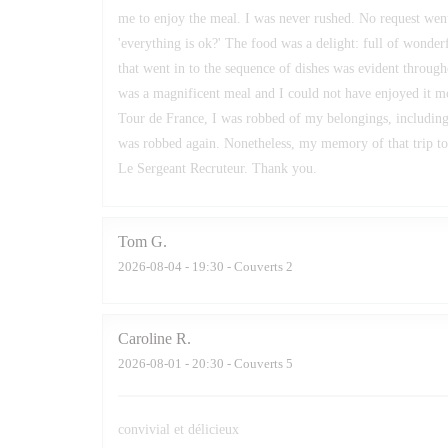
me to enjoy the meal. I was never rushed. No request wen
'everything is ok?' The food was a delight: full of wonderf
that went in to the sequence of dishes was evident throughou
was a magnificent meal and I could not have enjoyed it m
Tour de France, I was robbed of my belongings, including
was robbed again. Nonetheless, my memory of that trip to 
Le Sergeant Recruteur. Thank you.
Tom
G
2026-08-04
- 19:30 - Couverts 2
Caroline
R
2026-08-01
- 20:30 - Couverts 5
convivial et délicieux