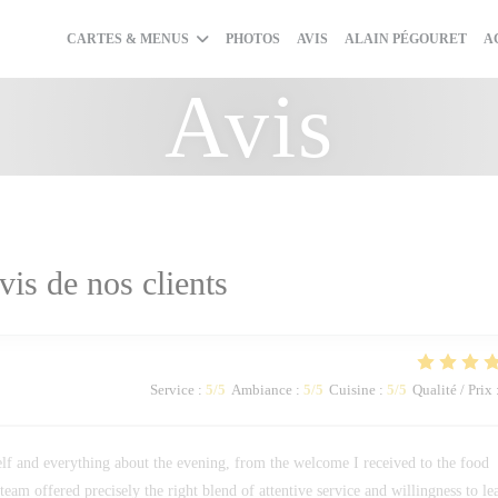
((O
CARTES & MENUS
PHOTOS
AVIS
ALAIN PÉGOURET
A
Avis
vis de nos clients
Service
:
5
/5
Ambiance
:
5
/5
Cuisine
:
5
/5
Qualité / Prix
elf and everything about the evening, from the welcome I received to the food
 team offered precisely the right blend of attentive service and willingness to le