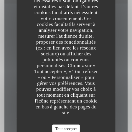
nécessaires » sont obligatoires
et installés par défaut. D'autres
cookies facultatifs nécessitent
votre consentement. Ces
Horaires
cookies facultatifs servent à
analyser votre navigation,
mesurer l'audience du site,
proposer des fonctionnalités
(ex : en lien avec les réseaux
Lundi
sociaux) ou afficher des
Fermé
publicités ou contenus
personnalisés. Cliquez sur «
Tout accepter », « Tout refuser
Mardi
» ou « Personnaliser » pour
gérer vos préférences. Vous
19h30 - 22h30 *
pouvez modifier vos choix à
tout moment en cliquant sur
l'icône représentant un cookie
Mer
-
Sam
en bas à gauche des pages du
12h30 - 14h30 *
19h30 - 22h30 *
•
site.
Dimanche
Tout accepter