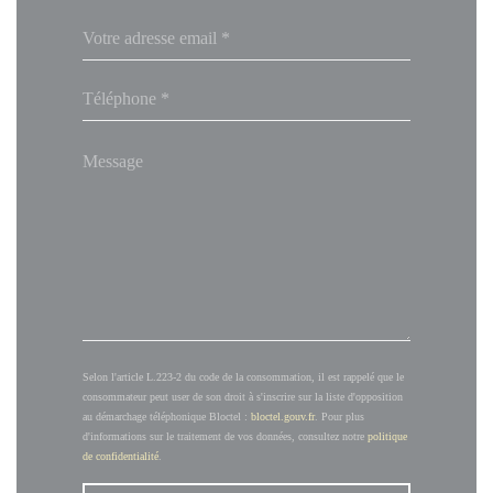
Selon l'article L.223-2 du code de la consommation, il est rappelé que le
consommateur peut user de son droit à s'inscrire sur la liste d'opposition
au démarchage téléphonique Bloctel :
bloctel.gouv.fr
. Pour plus
d'informations sur le traitement de vos données, consultez notre
politique
de confidentialité
.