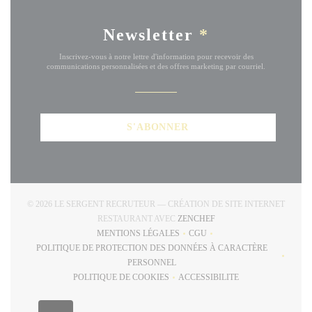
Newsletter
*
Inscrivez-vous à notre lettre d'information pour recevoir des
communications personnalisées et des offres marketing par courriel.
S'ABONNER
© 2026 LE SERGENT RECRUTEUR — CRÉATION DE SITE INTERNET
((OUVRE UNE NOUVELLE
RESTAURANT AVEC
ZENCHEF
MENTIONS LÉGALES
CGU
((OUVRE UNE NOUVELLE FENÊTRE))
((OUVRE UNE NOUVELLE FE
POLITIQUE DE PROTECTION DES DONNÉES À CARACTÈRE
((OUVRE UNE NOUVELLE FENÊTRE))
PERSONNEL
POLITIQUE DE COOKIES
ACCESSIBILITE
((OUVRE UNE NOUVELLE FENÊTRE))
((OUVRE UNE NOUVELLE 