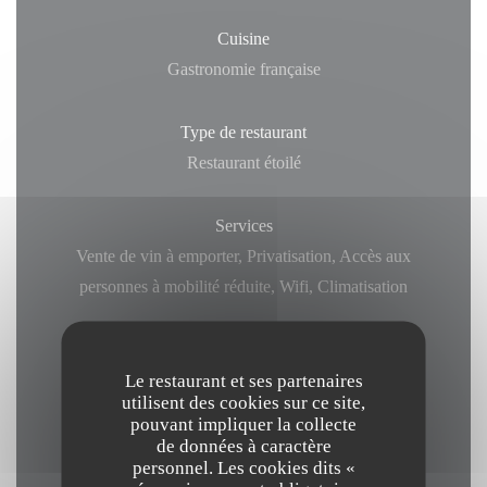
Cuisine
Gastronomie française
Type de restaurant
Restaurant étoilé
Services
Vente de vin à emporter, Privatisation, Accès aux
personnes à mobilité réduite, Wifi, Climatisation
Moyens de paiement
Le restaurant et ses partenaires
Paiement mobile, Apple Pay, Paiement Sans Contact,
utilisent des cookies sur ce site,
Paypal, Eurocard/Mastercard, Espèces, Visa,
pouvant impliquer la collecte
American Express, Carte Bleue
de données à caractère
personnel. Les cookies dits «