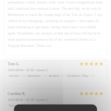
presentation: colour, texture, scale, scent. It was a magnificent meal
and I could not have enjoyed it more. The next day, on my way to
Montmartre to watch the closing stage of the Tour de France, I was
robbed of my belongings, including my passport. I then spent 24
hours attempting to get home, during which time I was robbed
again. Nonetheless, my memory of that trip to Paris will not be of
those painful inconveniences but of my wonderful dinner at Le
Sergeant Recruteur. Thank you.
Tom
G
2026-08-04
- 19:30 - Gasten 2
Service
:
5
/5
Atmosfeer
:
5
/5
Keuken
:
5
/5
Kwaliteit / Prijs
:
5
/5
Caroline
R
2026-08-01
- 20:30 - Gasten 5
Service
:
5
/5
Atmosfeer
:
5
/5
Keuken
:
5
/5
Kwaliteit / Prijs
:
5
/5