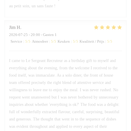
au petit soin, un sans faute !
Jim
H
2026-07-25
- 20:00 - Gasten 1
Service
:
5
/5
Atmosfeer
:
5
/5
Keuken
:
5
/5
Kwaliteit / Prijs
:
5
/5
I came to Le Sergeant Recruteur as a birthday gift to myself and
everything about the evening, from the welcome I received to the
food itself, was immaculate. As a solo diner, the front of house
team offered precisely the right blend of attentive service and
willingness to leave me to enjoy the meal. I was never rushed. No
request went unanswered but I was never bothered by unnecessary
inquiries about whether 'everything is ok?' The food was a delight:
full of wonderfully extracted flavour, careful, surprising, beautiful
and generous. The thought that went in to the sequence of dishes
was evident throughout and applied to every aspect of their