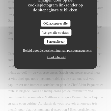
wijzigen door op het
satisfait par notre venue. Même une petite attention de la part des
cookiepictogram linksonder op
cuisines pour l'anniversaire que nous sommes venus fêter. La qualité
de sitepagina's te klikken.
des plats et des vins proposés dans le cadre du menu avec accord
était au delà de nos espérances. Les ris de veau, qui nous ont été
OK, accepteer alle
recommandé, mais ne font pas partie du menu, ont même pu y être
Weiger alle cookies
ajouté - et quel régal ! Merci notamment à Matthieu en salle, et à
tout le personnel en cuisine pour cette ravissante soirée.
Personaliseer
Le Sergent Recruteur
heeft op deze beoordeling gereageerd
Beleid voor de bescherming van persoonsgegevens
Cher Baptiste, Un grand merci d'avoir pris le temps de partager cet
Cookiebeleid
enthousiaste retour d'expérience ! Nous sommes ravis que la
célébration de cet anniversaire parmi nous ait été à la hauteur — et
même au-delà — de vos espérances. Savoir que notre accord mets
et vins ainsi que notre incontournable ris de veau ont ravi vos
papilles est une immense satisfaction pour le Chef Alain Pégouret et
toute sa brigade. Nous ne manquerons pas de transmettre vos
compliments personnels à Matthieu ainsi qu'à l'ensemble de l'équipe
en salle et en cuisine. Au plaisir de vous recevoir à nouveau très
bientôt pour d'autres moments d'exception ! Bien cordialement,