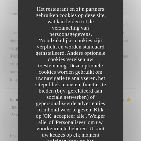
Het restaurant en zijn partners
convivial et délicieux
gebruiken cookies op deze site,
wat kan leiden tot de
Le Sergent Recruteur
heeft op deze beoordeling gereageerd
verzameling van
Chère Caroline, Un grand merci pour ce très beau retour ! Allier
persoonsgegevens.
'Noodzakelijke' cookies zijn
une cuisine délicieuse à une atmosphère conviviale est précisément
verplicht en worden standaard
ce que le Chef Alain Pégouret et toute notre équipe s'efforcent
geïnstalleerd. Andere optionele
d'offrir au quotidien. Savoir que vous avez ressenti cette harmonie
cookies vereisen uw
est une merveilleuse récompense. Au plaisir de vous recevoir à
toestemming. Deze optionele
cookies worden gebruikt om
nouveau très bientôt chez nous. Bien cordialement, Margot —
uw navigatie te analyseren, het
Responsable Relation Client
sitepubliek te meten, functies te
bieden (bijv. gerelateerd aan
sociale netwerken) of
baptiste
T
gepersonaliseerde advertenties
2026-07-31
- 20:00 - Gasten 2
of inhoud weer te geven. Klik
Service
:
5
/5
Atmosfeer
:
5
/5
Keuken
:
5
/5
Kwaliteit / Prijs
:
5
/5
op 'OK, accepteer alle', 'Weiger
alle' of 'Personaliseer' om uw
voorkeuren te beheren. U kunt
uw keuzes op elk moment
Excellent moment et repas délicieux, nous avons été entièrement