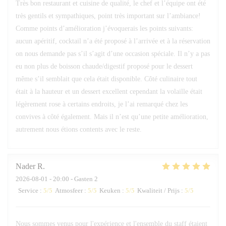
Très bon restaurant et cuisine de qualité, le chef et l’équipe ont été
très gentils et sympathiques, point très important sur l’ambiance!
Comme points d’amélioration j’évoquerais les points suivants:
aucun apéritif, cocktail n’a été proposé à l’arrivée et à la réservation
on nous demande pas s’il s’agit d’une occasion spéciale. Il n’y a pas
eu non plus de boisson chaude/digestif proposé pour le dessert
même s’il semblait que cela était disponible. Côté culinaire tout
était à la hauteur et un dessert excellent cependant la volaille était
légèrement rose à certains endroits, je l’ai remarqué chez les
convives à côté également. Mais il n’est qu’une petite amélioration,
autrement nous étions contents avec le reste.
Nader
R
2026-08-01
- 20:00 - Gasten 2
Service
:
5
/5
Atmosfeer
:
5
/5
Keuken
:
5
/5
Kwaliteit / Prijs
:
5
/5
Nous sommes venus pour l'expérience et l'ensemble du staff étaient