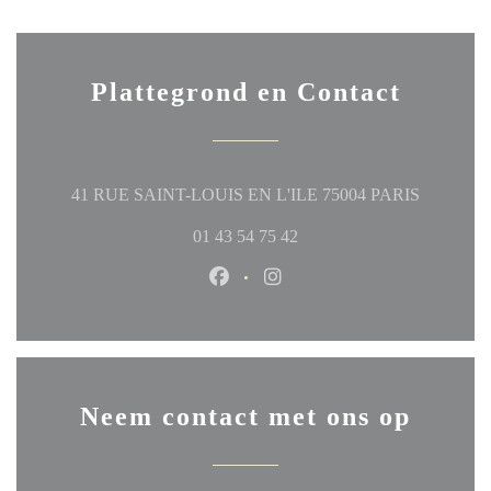
Plattegrond en Contact
((opent in
41 RUE SAINT-LOUIS EN L'ILE 75004 PARIS
01 43 54 75 42
Facebook ((opent in een nieuw ven
Instagram ((opent in een ni
Neem contact met ons op