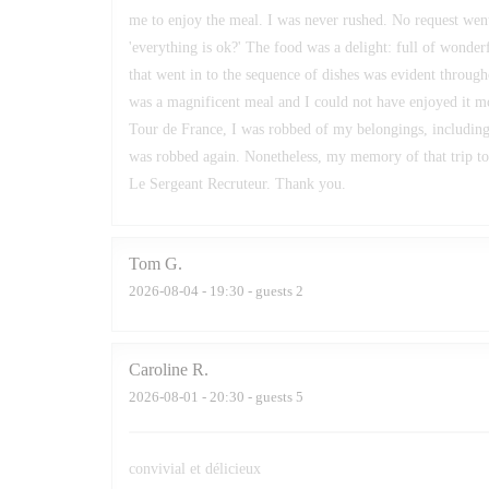
me to enjoy the meal. I was never rushed. No request wen
'everything is ok?' The food was a delight: full of wonderf
that went in to the sequence of dishes was evident throughou
was a magnificent meal and I could not have enjoyed it m
Tour de France, I was robbed of my belongings, including
was robbed again. Nonetheless, my memory of that trip to 
Le Sergeant Recruteur. Thank you.
Tom
G
2026-08-04
- 19:30 - guests 2
Caroline
R
2026-08-01
- 20:30 - guests 5
convivial et délicieux