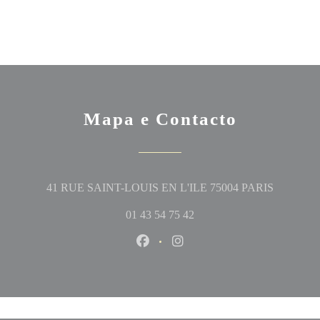
Mapa e Contacto
((abre num
41 RUE SAINT-LOUIS EN L'ILE 75004 PARIS
01 43 54 75 42
Facebook ((abre numa nova janela
Instagram ((abre numa nova