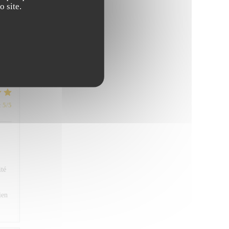
 site.
:
5
/5
:
4
/5
:
5
/5
ité
ien