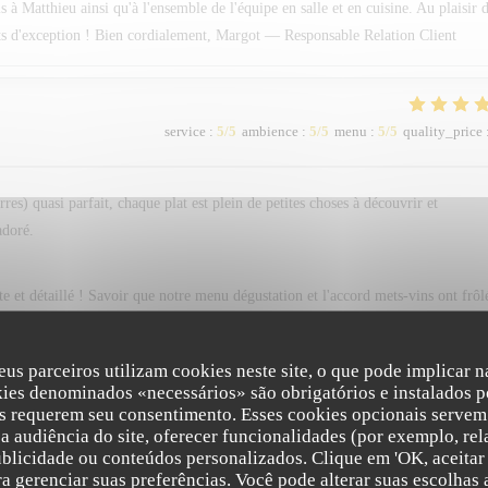
 Matthieu ainsi qu'à l'ensemble de l'équipe en salle et en cuisine. Au plaisir 
ts d'exception ! Bien cordialement, Margot — Responsable Relation Client
service
:
5
/5
ambience
:
5
/5
menu
:
5
/5
quality_price
s) quasi parfait, chaque plat est plein de petites choses à découvrir et
adoré.
e et détaillé ! Savoir que notre menu dégustation et l'accord mets-vins ont frôl
es ravis que chaque assiette ait éveillé votre curiosité à travers ses associat
cette exigence de raffinement et de créativité que le Chef Alain Pégouret et notre
eus parceiros utilizam cookies neste site, o que pode implicar 
e vous recevoir de nouveau très bientôt pour une nouvelle parenthèse gourmande.
kies denominados «necessários» são obrigatórios e instalados p
t
s requerem seu consentimento. Esses cookies opcionais servem 
a audiência do site, oferecer funcionalidades (por exemplo, rel
ublicidade ou conteúdos personalizados. Clique em 'OK, aceitar 
ara gerenciar suas preferências. Você pode alterar suas escolha