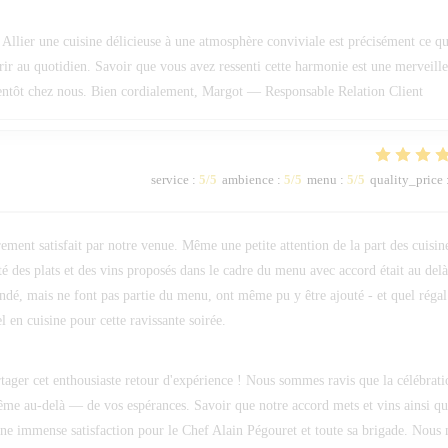
Allier une cuisine délicieuse à une atmosphère conviviale est précisément ce qu
frir au quotidien. Savoir que vous avez ressenti cette harmonie est une merveill
ientôt chez nous. Bien cordialement, Margot — Responsable Relation Client
service
:
5
/5
ambience
:
5
/5
menu
:
5
/5
quality_price
ement satisfait par notre venue. Même une petite attention de la part des cuisin
é des plats et des vins proposés dans le cadre du menu avec accord était au del
ndé, mais ne font pas partie du menu, ont même pu y être ajouté - et quel régal
 en cuisine pour cette ravissante soirée.
tager cet enthousiaste retour d'expérience ! Nous sommes ravis que la célébrati
même au-delà — de vos espérances. Savoir que notre accord mets et vins ainsi q
 une immense satisfaction pour le Chef Alain Pégouret et toute sa brigade. Nous 