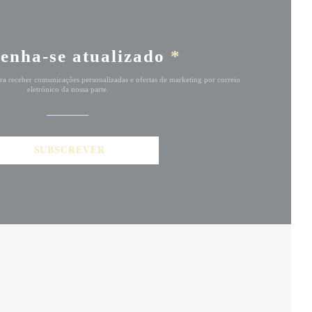
enha-se atualizado
*
ara receber comunicações personalizadas e ofertas de marketing por correio
eletrónico da nossa parte.
SUBSCREVER
ANELA))