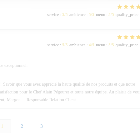
service
:
5
/5
ambience
:
5
/5
menu
:
5
/5
quality_price
service
:
5
/5
ambience
:
4
/5
menu
:
5
/5
quality_price
ice exceptionnel.
Savoir que vous avez apprécié la haute qualité de nos produits et que notre
 satisfaction pour le Chef Alain Pégouret et toute notre équipe. Au plaisir de vou
ment, Margot — Responsable Relation Client
1
2
3