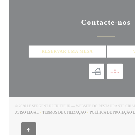
Contacte-nos
RESERVAR UMA MESA
© 2026 LE SERGENT RECRUTEUR — WEBSITE DO RESTAURANTE CRI
AVISO LEGAL
TERMOS DE UTILIZAÇÃO
POLÍTICA DE PROTEÇÃO 
((ABRE NUMA NOVA JANELA))
((ABRE NUMA NOVA JANELA))
(