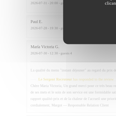
clica
2026-07-31
- 20:00 - guests 2
Paul
E
2026-07-28
- 19:30 - guests 2
María Victoria
G
2026-07-30
- 12:30 - guests 4
La qualité du menu "instant déjeuner" au regard du prix de
Le Sergent Recruteur
has responded to the review
Chère Maria Victoria, Un grand merci pour ce très beau ret
de ses mets et le soin de son service est une formidable sa
rapport qualité-prix et de la chaleur de l'accueil une prio
cordialement, Margot — Responsable Relation Client