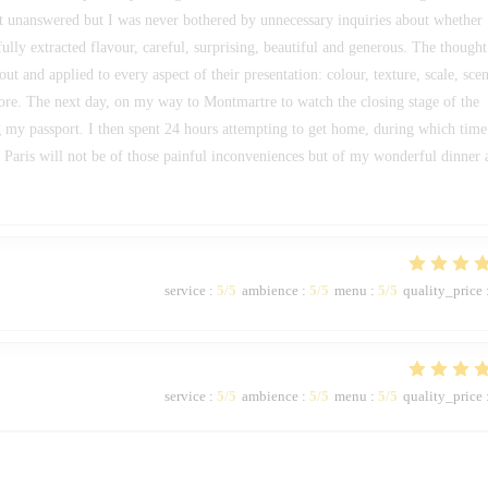
t unanswered but I was never bothered by unnecessary inquiries about whether
ully extracted flavour, careful, surprising, beautiful and generous. The thought
t and applied to every aspect of their presentation: colour, texture, scale, scen
ore. The next day, on my way to Montmartre to watch the closing stage of the
 my passport. I then spent 24 hours attempting to get home, during which time
Paris will not be of those painful inconveniences but of my wonderful dinner 
service
:
5
/5
ambience
:
5
/5
menu
:
5
/5
quality_price
service
:
5
/5
ambience
:
5
/5
menu
:
5
/5
quality_price