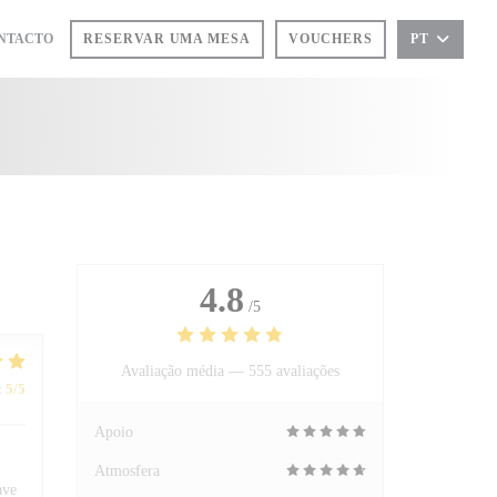
ONTACTO
RESERVAR UMA MESA
VOUCHERS
PT
 NOVA JANELA))
4.8
/5
Avaliação média —
555 avaliações
:
5
/5
Apoio
Atmosfera
ave