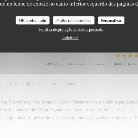
ndo no ícone de cookie no canto inferior esquerdo das páginas do
service
:
5
/5
ambience
:
5
/5
menu
:
5
/5
quality_price
OK, aceitar tudo
Proíbe todos cookies
Personalizar
Política de proteção de dados pessoais
service
:
5
/5
ambience
:
4
/5
menu
:
5
/5
quality_price
undefined
service
:
5
/5
ambience
:
5
/5
menu
:
5
/5
quality_price
mandé, la qualité de l'accueil et du service
our ! Savoir que notre formule « Instant Déjeuner » vous a séduite par la qual
tisfaction pour le Chef Alain Pégouret et toute notre équipe. Nous faisons du
rité au quotidien. Au plaisir de vous recevoir à nouveau très bientôt chez nous. B