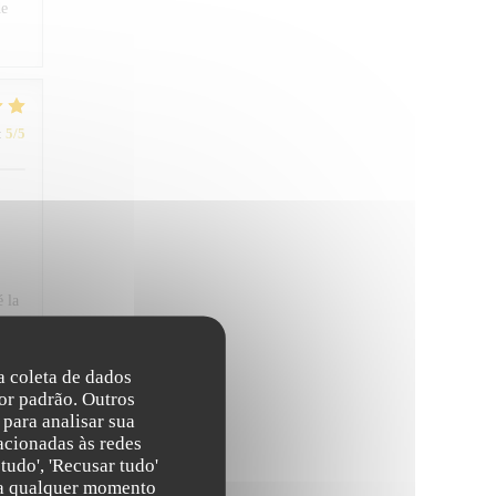
de
:
5
/5
é la
ions
na coleta de dados
or padrão. Outros
para analisar sua
acionadas às redes
tudo', 'Recusar tudo'
s a qualquer momento