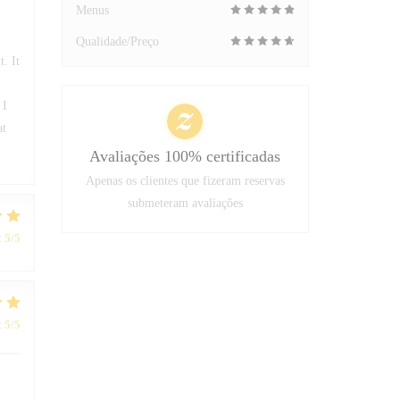
Menus
Qualidade/Preço
t. It
 I
at
Avaliações 100% certificadas
Apenas os clientes que fizeram reservas
submeteram avaliações
:
5
/5
:
5
/5