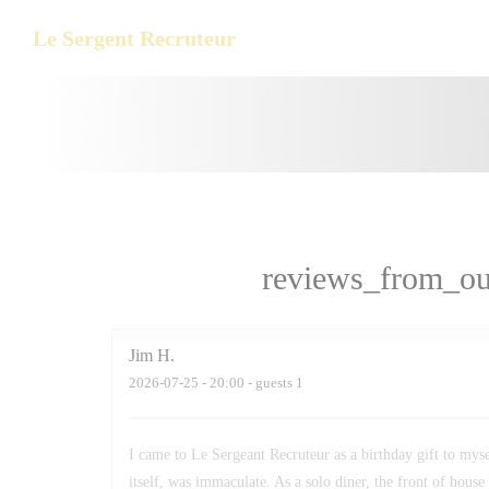
Painel de Gerenciamento de Cookies
Le Sergent Recruteur
reviews_from_ou
Jim
H
2026-07-25
- 20:00 - guests 1
I came to Le Sergeant Recruteur as a birthday gift to mys
itself, was immaculate. As a solo diner, the front of house