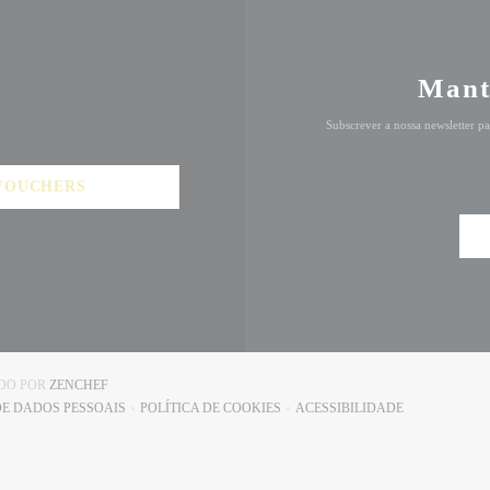
Mant
Subscrever a nossa newsletter p
VOUCHERS
((ABRE NUMA NOVA JANELA))
ADO POR
ZENCHEF
DE DADOS PESSOAIS
POLÍTICA DE COOKIES
ACESSIBILIDADE
(ABRE NUMA NOVA JANELA))
((ABRE NUMA NOVA JANELA))
((ABRE NUMA NOVA J