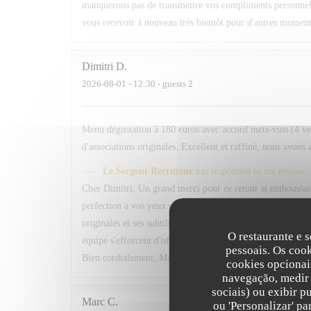
manquerons pas de transmettre vos compliments personnels à
vous recevoir à nouveau très bientôt pour d'autres momen
Dimitri
D
2026-08-01
- 12:30 - guests 2
Menu dégustation à 180 euros avec accord mets-vins (4 verre
d'associations originales. Excellent et raffiné, nous avons 
Le Sergent Recruteur
has responded to the review
Cher Dimitri, Un grand merci pour ce retour si enthousiast
perfection à vos yeux est un immense compliment. Nous somm
originales et ses subtilités à découvrir. C'est précisément 
O restaurante e s
équipe s'efforcent d'offrir à chaque service. Au plaisir d
pessoais. Os coo
Bien cordialement, Margot — Responsable Relation Clien
cookies opcionai
navegação, medir 
sociais) ou exibir p
Marc
C
ou 'Personalizar' p