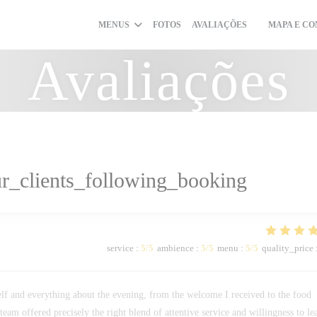
MENUS
FOTOS
AVALIAÇÕES
MAPA E C
((ABRE NUMA
Avaliações
r_clients_following_booking
service
:
5
/5
ambience
:
5
/5
menu
:
5
/5
quality_price
elf and everything about the evening, from the welcome I received to the food
 team offered precisely the right blend of attentive service and willingness to le