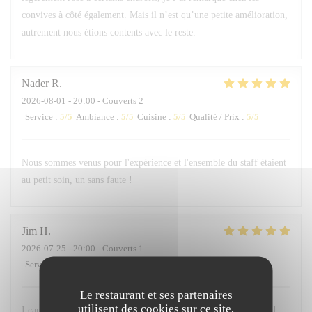
convives à côté également. Mais il n’est qu’une petite amélioration,
autrement nous étions contents avec le reste.
Nader
R
2026-08-01
- 20:00 - Couverts 2
Service
:
5
/5
Ambiance
:
5
/5
Cuisine
:
5
/5
Qualité / Prix
:
5
/5
Nous sommes venus pour l'expérience et l'ensemble du staff étaient
au petit soin, un sans faute !
Jim
H
2026-07-25
- 20:00 - Couverts 1
Service
:
5
/5
Ambiance
:
5
/5
Cuisine
:
5
/5
Qualité / Prix
:
5
/5
Le restaurant et ses partenaires
utilisent des cookies sur ce site,
I came to Le Sergeant Recruteur as a birthday gift to myself and