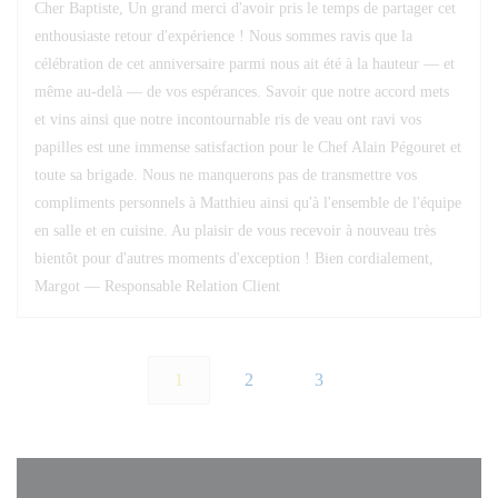
Cher Baptiste, Un grand merci d'avoir pris le temps de partager cet
enthousiaste retour d'expérience ! Nous sommes ravis que la
célébration de cet anniversaire parmi nous ait été à la hauteur — et
même au-delà — de vos espérances. Savoir que notre accord mets
et vins ainsi que notre incontournable ris de veau ont ravi vos
papilles est une immense satisfaction pour le Chef Alain Pégouret et
toute sa brigade. Nous ne manquerons pas de transmettre vos
compliments personnels à Matthieu ainsi qu'à l'ensemble de l'équipe
en salle et en cuisine. Au plaisir de vous recevoir à nouveau très
bientôt pour d'autres moments d'exception ! Bien cordialement,
Margot — Responsable Relation Client
1
2
3