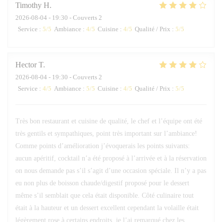
Timothy
H
2026-08-04
- 19:30 - Couverts 2
Service
:
5
/5
Ambiance
:
4
/5
Cuisine
:
4
/5
Qualité / Prix
:
5
/5
Hector
T
2026-08-04
- 19:30 - Couverts 2
Service
:
4
/5
Ambiance
:
5
/5
Cuisine
:
4
/5
Qualité / Prix
:
5
/5
Très bon restaurant et cuisine de qualité, le chef et l’équipe ont été
très gentils et sympathiques, point très important sur l’ambiance!
Comme points d’amélioration j’évoquerais les points suivants:
aucun apéritif, cocktail n’a été proposé à l’arrivée et à la réservation
on nous demande pas s’il s’agit d’une occasion spéciale. Il n’y a pas
eu non plus de boisson chaude/digestif proposé pour le dessert
même s’il semblait que cela était disponible. Côté culinaire tout
était à la hauteur et un dessert excellent cependant la volaille était
légèrement rose à certains endroits, je l’ai remarqué chez les