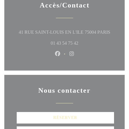
Accès/Contact
((ouvre un
41 RUE SAINT-LOUIS EN L'ILE 75004 PARIS
01 43 54 75 42
Facebook ((ouvre une nouvelle fen
Instagram ((ouvre une nouve
Nous contacter
RÉSERVER