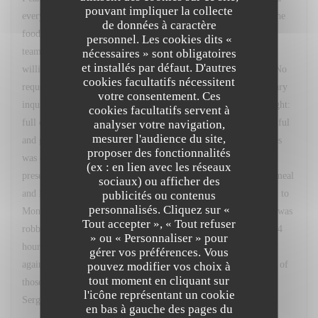
pouvant impliquer la collecte
everything about the evening, from the welcome I received to the
de données à caractère
food itself, was immaculate. As a solo diner, the front of house
personnel. Les cookies dits «
team offered precisely the right blend of attentive service and
nécessaires » sont obligatoires
et installés par défaut. D'autres
willingness to leave me to enjoy the meal. I was never rushed. No
cookies facultatifs nécessitent
request went unanswered but I was never bothered by unnecessary
votre consentement. Ces
inquiries about whether 'everything is ok?' The food was a delight:
cookies facultatifs servent à
full of wonderfully extracted flavour, careful, surprising, beautiful
analyser votre navigation,
mesurer l'audience du site,
and generous. The thought that went in to the sequence of dishes
proposer des fonctionnalités
was evident throughout and applied to every aspect of their
(ex : en lien avec les réseaux
presentation: colour, texture, scale, scent. It was a magnificent meal
sociaux) ou afficher des
and I could not have enjoyed it more. The next day, on my way to
publicités ou contenus
personnalisés. Cliquez sur «
Montmartre to watch the closing stage of the Tour de France, I was
Tout accepter », « Tout refuser
robbed of my belongings, including my passport. I then spent 24
» ou « Personnaliser » pour
hours attempting to get home, during which time I was robbed
gérer vos préférences. Vous
again. Nonetheless, my memory of that trip to Paris will not be of
pouvez modifier vos choix à
tout moment en cliquant sur
those painful inconveniences but of my wonderful dinner at Le
l'icône représentant un cookie
Sergeant Recruteur. Thank you.
en bas à gauche des pages du