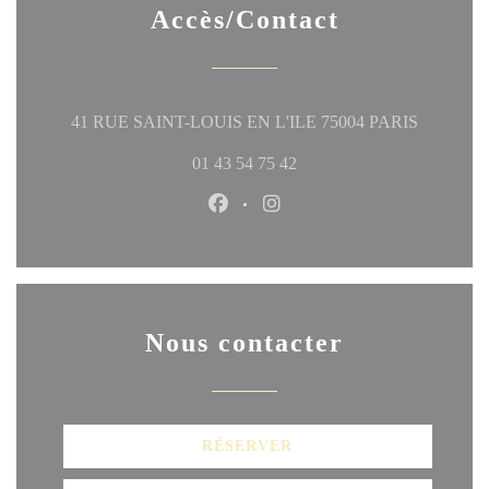
Accès/Contact
((ouvre un
41 RUE SAINT-LOUIS EN L'ILE 75004 PARIS
01 43 54 75 42
Facebook ((ouvre une nouvelle fen
Instagram ((ouvre une nouve
Nous contacter
RÉSERVER