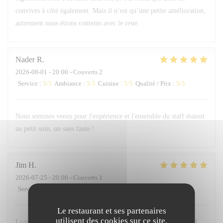
convives à côté également. Mais il n’est qu’une petite amélioration,
autrement nous étions contents avec le reste.
Nader
R
2026-08-01
- 20:00 - Couverts 2
Service
:
5
/5
Ambiance
:
5
/5
Cuisine
:
5
/5
Qualité / Prix
:
5
/5
Nous sommes venus pour l'expérience et l'ensemble du staff étaient
au petit soin, un sans faute !
Jim
H
2026-07-25
- 20:00 - Couverts 1
Service
:
5
/5
Ambiance
:
5
/5
Cuisine
:
5
/5
Qualité / Prix
:
5
/5
Le restaurant et ses partenaires
utilisent des cookies sur ce site,
I came to Le Sergeant Recruteur as a birthday gift to myself and