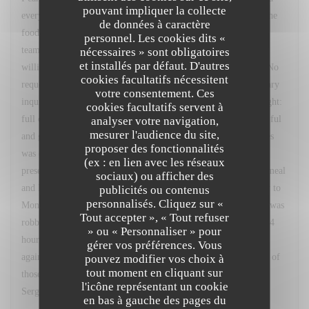
pouvant impliquer la collecte
everything about the evening, from the welcome I received to the
de données à caractère
food itself, was immaculate. As a solo diner, the front of house
personnel. Les cookies dits «
team offered precisely the right blend of attentive service and
nécessaires » sont obligatoires
et installés par défaut. D'autres
willingness to leave me to enjoy the meal. I was never rushed. No
cookies facultatifs nécessitent
request went unanswered but I was never bothered by unnecessary
votre consentement. Ces
inquiries about whether 'everything is ok?' The food was a delight:
cookies facultatifs servent à
full of wonderfully extracted flavour, careful, surprising, beautiful
analyser votre navigation,
mesurer l'audience du site,
and generous. The thought that went in to the sequence of dishes
proposer des fonctionnalités
was evident throughout and applied to every aspect of their
(ex : en lien avec les réseaux
presentation: colour, texture, scale, scent. It was a magnificent meal
sociaux) ou afficher des
and I could not have enjoyed it more. The next day, on my way to
publicités ou contenus
personnalisés. Cliquez sur «
Montmartre to watch the closing stage of the Tour de France, I was
Tout accepter », « Tout refuser
robbed of my belongings, including my passport. I then spent 24
» ou « Personnaliser » pour
hours attempting to get home, during which time I was robbed
gérer vos préférences. Vous
again. Nonetheless, my memory of that trip to Paris will not be of
pouvez modifier vos choix à
tout moment en cliquant sur
those painful inconveniences but of my wonderful dinner at Le
l'icône représentant un cookie
Sergeant Recruteur. Thank you.
en bas à gauche des pages du