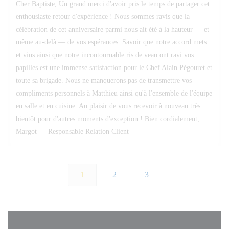
Cher Baptiste, Un grand merci d'avoir pris le temps de partager cet
enthousiaste retour d'expérience ! Nous sommes ravis que la
célébration de cet anniversaire parmi nous ait été à la hauteur — et
même au-delà — de vos espérances. Savoir que notre accord mets
et vins ainsi que notre incontournable ris de veau ont ravi vos
papilles est une immense satisfaction pour le Chef Alain Pégouret et
toute sa brigade. Nous ne manquerons pas de transmettre vos
compliments personnels à Matthieu ainsi qu'à l'ensemble de l'équipe
en salle et en cuisine. Au plaisir de vous recevoir à nouveau très
bientôt pour d'autres moments d'exception ! Bien cordialement,
Margot — Responsable Relation Client
1
2
3