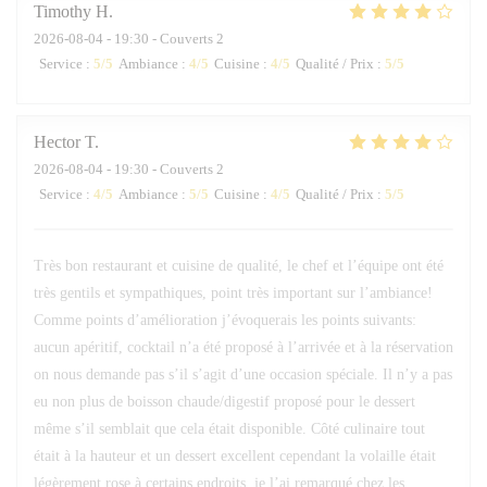
Timothy
H
2026-08-04
- 19:30 - Couverts 2
Service
:
5
/5
Ambiance
:
4
/5
Cuisine
:
4
/5
Qualité / Prix
:
5
/5
Hector
T
2026-08-04
- 19:30 - Couverts 2
Service
:
4
/5
Ambiance
:
5
/5
Cuisine
:
4
/5
Qualité / Prix
:
5
/5
Très bon restaurant et cuisine de qualité, le chef et l’équipe ont été
très gentils et sympathiques, point très important sur l’ambiance!
Comme points d’amélioration j’évoquerais les points suivants:
aucun apéritif, cocktail n’a été proposé à l’arrivée et à la réservation
on nous demande pas s’il s’agit d’une occasion spéciale. Il n’y a pas
eu non plus de boisson chaude/digestif proposé pour le dessert
même s’il semblait que cela était disponible. Côté culinaire tout
était à la hauteur et un dessert excellent cependant la volaille était
légèrement rose à certains endroits, je l’ai remarqué chez les