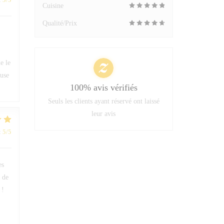
Cuisine
Qualité/Prix
e le
euse
100% avis vérifiés
Seuls les clients ayant réservé ont laissé
leur avis
:
5
/5
es
à de
 !