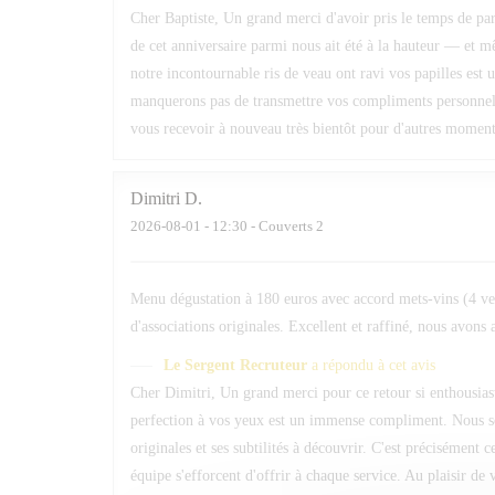
Cher Baptiste, Un grand merci d'avoir pris le temps de par
de cet anniversaire parmi nous ait été à la hauteur — et 
notre incontournable ris de veau ont ravi vos papilles est
manquerons pas de transmettre vos compliments personnels à
vous recevoir à nouveau très bientôt pour d'autres momen
Dimitri
D
2026-08-01
- 12:30 - Couverts 2
Menu dégustation à 180 euros avec accord mets-vins (4 verre
d'associations originales. Excellent et raffiné, nous avons 
Le Sergent Recruteur
a répondu à cet avis
Cher Dimitri, Un grand merci pour ce retour si enthousiast
perfection à vos yeux est un immense compliment. Nous somm
originales et ses subtilités à découvrir. C'est précisément 
équipe s'efforcent d'offrir à chaque service. Au plaisir d