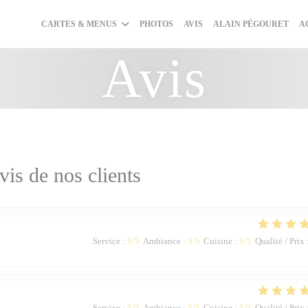
((O
CARTES & MENUS
PHOTOS
AVIS
ALAIN PÉGOURET
A
Avis
vis de nos clients
Service
:
5
/5
Ambiance
:
5
/5
Cuisine
:
5
/5
Qualité / Prix
Service
:
5
/5
Ambiance
:
5
/5
Cuisine
:
5
/5
Qualité / Prix