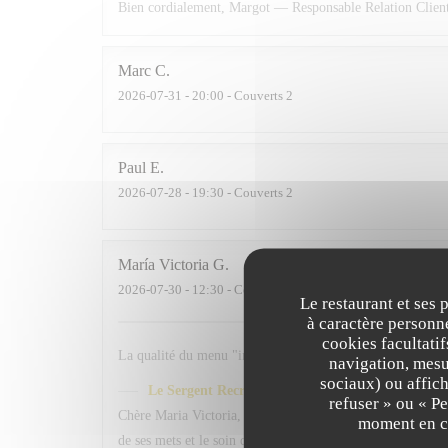
Bien cordialement, Margot — Responsable Relation Clien
Marc
C
2026-07-31
- 20:00 - Couverts 2
Paul
E
2026-07-28
- 19:30 - Couverts 2
María Victoria
G
2026-07-30
- 12:30 - Couverts 4
Le restaurant et ses 
à caractère personne
cookies facultati
La qualité du menu "instant déjeuner" au regard du prix de
navigation, mesur
sociaux) ou affich
Le Sergent Recruteur
a répondu à cet avis
refuser » ou « P
Chère Maria Victoria, Un grand merci pour ce très beau ret
moment en cl
de ses mets et le soin de son service est une formidable sa