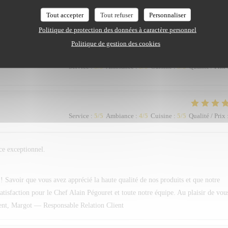
rité au quotidien. Au plaisir de vous recevoir à nouveau très bientôt chez nous. B
Tout accepter
Tout refuser
Personnaliser
Politique de protection des données à caractère personnel
Politique de gestion des cookies
Service
:
5
/5
Ambiance
:
5
/5
Cuisine
:
5
/5
Qualité / Prix
Service
:
5
/5
Ambiance
:
4
/5
Cuisine
:
5
/5
Qualité / Prix
ice exceptionnel.
Savoir que vous avez apprécié la haute qualité de nos produits et que notre
 satisfaction pour le Chef Alain Pégouret et toute notre équipe. Au plaisir de vou
ment, Margot — Responsable Relation Client