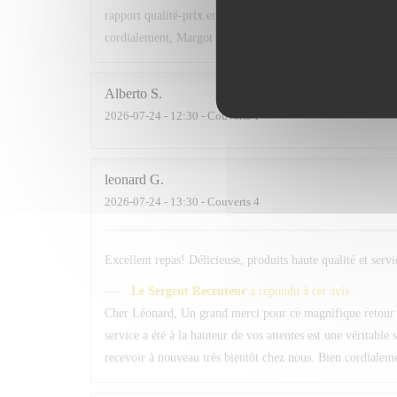
rapport qualité-prix et de la chaleur de l'accueil une prio
cordialement, Margot — Responsable Relation Client
Alberto
S
2026-07-24
- 12:30 - Couverts 1
leonard
G
2026-07-24
- 13:30 - Couverts 4
Excellent repas! Délicieuse, produits haute qualité et serv
Le Sergent Recruteur
a répondu à cet avis
Cher Léonard, Un grand merci pour ce magnifique retour ! 
service a été à la hauteur de vos attentes est une véritable
recevoir à nouveau très bientôt chez nous. Bien cordiale