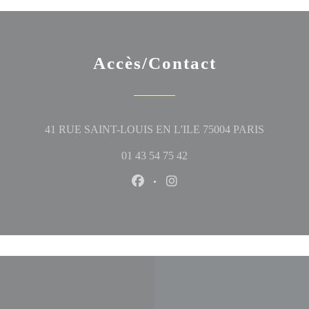
Accès/Contact
((ouvre un
41 RUE SAINT-LOUIS EN L'ILE 75004 PARIS
01 43 54 75 42
Facebook ((ouvre une nouvelle fen
Instagram ((ouvre une nouve