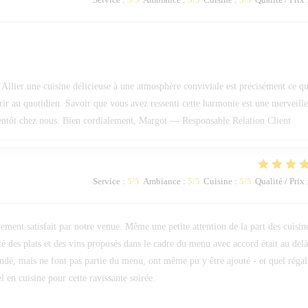
Allier une cuisine délicieuse à une atmosphère conviviale est précisément ce qu
frir au quotidien. Savoir que vous avez ressenti cette harmonie est une merveill
ientôt chez nous. Bien cordialement, Margot — Responsable Relation Client
Service
:
5
/5
Ambiance
:
5
/5
Cuisine
:
5
/5
Qualité / Prix
ement satisfait par notre venue. Même une petite attention de la part des cuisin
é des plats et des vins proposés dans le cadre du menu avec accord était au del
ndé, mais ne font pas partie du menu, ont même pu y être ajouté - et quel régal
 en cuisine pour cette ravissante soirée.