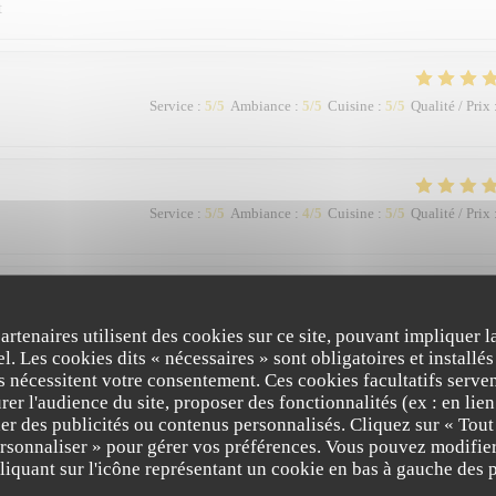
t
Service
:
5
/5
Ambiance
:
5
/5
Cuisine
:
5
/5
Qualité / Prix
Service
:
5
/5
Ambiance
:
4
/5
Cuisine
:
5
/5
Qualité / Prix
Service
:
5
/5
Ambiance
:
5
/5
Cuisine
:
5
/5
Qualité / Prix
partenaires utilisent des cookies sur ce site, pouvant impliquer 
l. Les cookies dits « nécessaires » sont obligatoires et installés
fs nécessitent votre consentement. Ces cookies facultatifs serven
mandé, la qualité de l'accueil et du service
er l'audience du site, proposer des fonctionnalités (ex : en lie
er des publicités ou contenus personnalisés. Cliquez sur « Tout
ersonnaliser » pour gérer vos préférences. Vous pouvez modifier
our ! Savoir que notre formule « Instant Déjeuner » vous a séduite par la qual
iquant sur l'icône représentant un cookie en bas à gauche des p
tisfaction pour le Chef Alain Pégouret et toute notre équipe. Nous faisons du