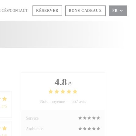
UVRE UNE NOUVELLE FENÊTRE))
CCÈS/CONTACT
RÉSERVER
BONS CADEAUX
FR
4.8
/5
Note moyenne —
557 avis
:
5
/5
Service
Ambiance
:
5
/5