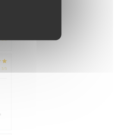
ien
:
5
/5
:
5
/5
s