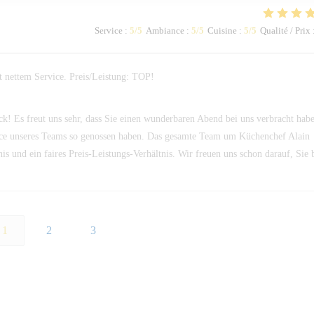
Service
:
5
/5
Ambiance
:
5
/5
Cuisine
:
5
/5
Qualité / Prix
t nettem Service. Preis/Leistung: TOP!
ack! Es freut uns sehr, dass Sie einen wunderbaren Abend bei uns verbracht hab
ce unseres Teams so genossen haben. Das gesamte Team um Küchenchef Alain
s und ein faires Preis-Leistungs-Verhältnis. Wir freuen uns schon darauf, Sie 
1
2
3