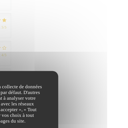
:
5
/5
:
4
/5
:
5
/5
la collecte de données
 par défaut. D'autres
t à analyser votre
n avec les réseaux
 accepter », « Tout
 vos choix à tout
ité
ages du site.