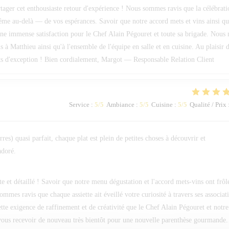
tager cet enthousiaste retour d'expérience ! Nous sommes ravis que la célébrati
même au-delà — de vos espérances. Savoir que notre accord mets et vins ainsi q
 une immense satisfaction pour le Chef Alain Pégouret et toute sa brigade. Nous 
 Matthieu ainsi qu'à l'ensemble de l'équipe en salle et en cuisine. Au plaisir 
ts d'exception ! Bien cordialement, Margot — Responsable Relation Client
Service
:
5
/5
Ambiance
:
5
/5
Cuisine
:
5
/5
Qualité / Prix
s) quasi parfait, chaque plat est plein de petites choses à découvrir et
adoré.
e et détaillé ! Savoir que notre menu dégustation et l'accord mets-vins ont frôl
es ravis que chaque assiette ait éveillé votre curiosité à travers ses associat
cette exigence de raffinement et de créativité que le Chef Alain Pégouret et notre
e vous recevoir de nouveau très bientôt pour une nouvelle parenthèse gourmande.