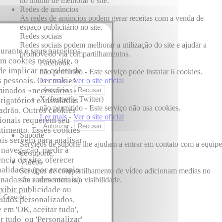
no intuito de melhorar o site.
Redes de anúncios
As redes de anúncios podem gerar receitas com a venda de
espaço publicitário no site.
Redes sociais
Redes sociais podem melhorar a utilização do site e ajudar a
urante e seus parceiros
promovê-lo via compartilhamentos.
am cookies neste site, o
Facebook
e implicar na coleta de
não permitido
-
Este serviço pode instalar 6 cookies.
 pessoais. Os cookies
Ler mais
-
Ver o site oficial
inados «necessários»
Autorizar
Recusar
X (formerly Twitter)
rigatórios e instalados
não permitido
-
Este serviço não usa cookies.
adrão. Outros cookies
Ler mais
-
Ver o site oficial
ionais requerem seu
Autorizar
Recusar
timento. Esses cookies
Suporte
is servem para analisar
Serviços de suporte lhe ajudam a entrar em contato com a equipe
 navegação, medir a
de suporte.
ncia do site, oferecer
Vídeos
nalidades (por exemplo,
Serviços de compartilhamento de vídeo adicionam medias no
onadas às redes sociais)
site a aumentam sua visibilidade.
xibir publicidade ou
Guardar
eúdos personalizados.
 em 'OK, aceitar tudo',
r tudo' ou 'Personalizar'