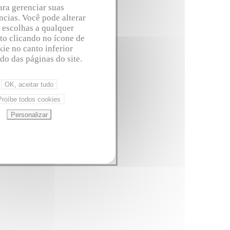
ara gerenciar suas
ncias. Você pode alterar
 escolhas a qualquer
o clicando no ícone de
ie no canto inferior
do das páginas do site.
OK, aceitar tudo
Le Sergent Recruteur
Proíbe todos cookies
Personalizar
roteção de dados pessoais