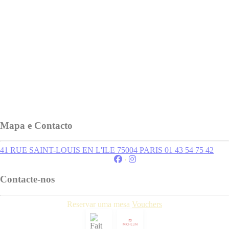
Mapa e Contacto
((abre numa nova ja
41 RUE SAINT-LOUIS EN L'ILE 75004 PARIS
01 43 54 75 42
Facebook ((abre numa nova janel
Instagram ((abre numa nova j
Contacte-nos
Reservar uma mesa
Vouchers