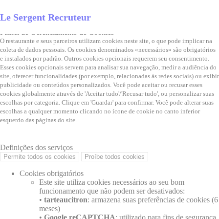
Painel de Gerenciamento de Cookies
Le Sergent Recruteur
Fechar
Painel de Gerenciamento de Cookies
O restaurante e seus parceiros utilizam cookies neste site, o que pode implicar na
coleta de dados pessoais. Os cookies denominados «necessários» são obrigatórios
e instalados por padrão. Outros cookies opcionais requerem seu consentimento.
Esses cookies opcionais servem para analisar sua navegação, medir a audiência do
site, oferecer funcionalidades (por exemplo, relacionadas às redes sociais) ou exibir
publicidade ou conteúdos personalizados. Você pode aceitar ou recusar esses
cookies globalmente através de 'Aceitar tudo'/'Recusar tudo', ou personalizar suas
escolhas por categoria. Clique em 'Guardar' para confirmar. Você pode alterar suas
escolhas a qualquer momento clicando no ícone de cookie no canto inferior
esquerdo das páginas do site.
Política de proteção de dados pessoais
undefined
Definições dos serviços
Permite todos os cookies
Proíbe todos cookies
Cookies obrigatórios
Este site utiliza cookies necessários ao seu bom
funcionamento que não podem ser desativados:
•
tarteaucitron
: armazena suas preferências de cookies (6
meses)
•
Google reCAPTCHA
: utilizado para fins de segurança