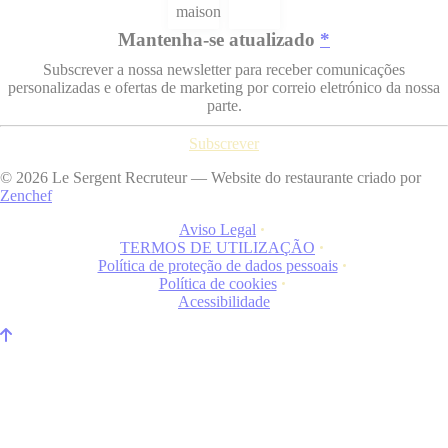
Mantenha-se atualizado
*
Subscrever a nossa newsletter para receber comunicações
personalizadas e ofertas de marketing por correio eletrónico da nossa
parte.
Subscrever
© 2026 Le Sergent Recruteur — Website do restaurante criado por
((abre numa nova janela))
Zenchef
Aviso Legal
((abre numa nova janela))
TERMOS DE UTILIZAÇÃO
((abre numa nova janela))
Política de proteção de dados pessoais
((abre numa nova janela))
Política de cookies
((abre numa nova janela))
Acessibilidade
((abre numa nova janela))