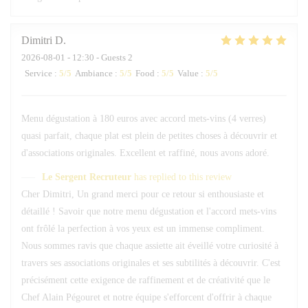
Dimitri
D
2026-08-01
- 12:30 - Guests 2
Service
:
5
/5
Ambiance
:
5
/5
Food
:
5
/5
Value
:
5
/5
Menu dégustation à 180 euros avec accord mets-vins (4 verres)
quasi parfait, chaque plat est plein de petites choses à découvrir et
d'associations originales. Excellent et raffiné, nous avons adoré.
Le Sergent Recruteur
has replied to this review
Cher Dimitri, Un grand merci pour ce retour si enthousiaste et
détaillé ! Savoir que notre menu dégustation et l'accord mets-vins
ont frôlé la perfection à vos yeux est un immense compliment.
Nous sommes ravis que chaque assiette ait éveillé votre curiosité à
travers ses associations originales et ses subtilités à découvrir. C'est
précisément cette exigence de raffinement et de créativité que le
Chef Alain Pégouret et notre équipe s'efforcent d'offrir à chaque