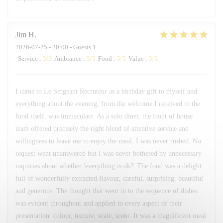
Jim
H
2026-07-25
- 20:00 - Guests 1
Service
:
5
/5
Ambiance
:
5
/5
Food
:
5
/5
Value
:
5
/5
I came to Le Sergeant Recruteur as a birthday gift to myself and
everything about the evening, from the welcome I received to the
food itself, was immaculate. As a solo diner, the front of house
team offered precisely the right blend of attentive service and
willingness to leave me to enjoy the meal. I was never rushed. No
request went unanswered but I was never bothered by unnecessary
inquiries about whether 'everything is ok?' The food was a delight:
full of wonderfully extracted flavour, careful, surprising, beautiful
and generous. The thought that went in to the sequence of dishes
was evident throughout and applied to every aspect of their
presentation: colour, texture, scale, scent. It was a magnificent meal