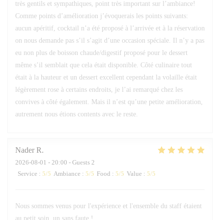
très gentils et sympathiques, point très important sur l’ambiance!
Comme points d’amélioration j’évoquerais les points suivants:
aucun apéritif, cocktail n’a été proposé à l’arrivée et à la réservation
on nous demande pas s’il s’agit d’une occasion spéciale. Il n’y a pas
eu non plus de boisson chaude/digestif proposé pour le dessert
même s’il semblait que cela était disponible. Côté culinaire tout
était à la hauteur et un dessert excellent cependant la volaille était
légèrement rose à certains endroits, je l’ai remarqué chez les
convives à côté également. Mais il n’est qu’une petite amélioration,
autrement nous étions contents avec le reste.
Nader
R
2026-08-01
- 20:00 - Guests 2
Service
:
5
/5
Ambiance
:
5
/5
Food
:
5
/5
Value
:
5
/5
Nous sommes venus pour l'expérience et l'ensemble du staff étaient
au petit soin, un sans faute !