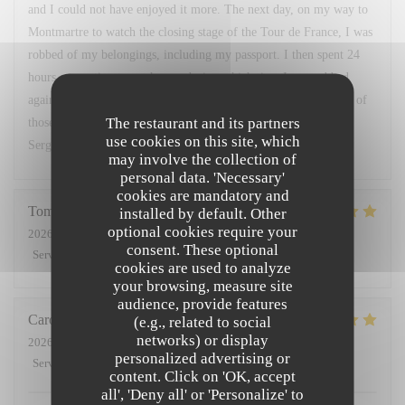
and I could not have enjoyed it more. The next day, on my way to
Montmartre to watch the closing stage of the Tour de France, I was
robbed of my belongings, including my passport. I then spent 24
hours attempting to get home, during which time I was robbed
again. Nonetheless, my memory of that trip to Paris will not be of
The restaurant and its partners
those painful inconveniences but of my wonderful dinner at Le
use cookies on this site, which
Sergeant Recruteur. Thank you.
may involve the collection of
personal data. 'Necessary'
cookies are mandatory and
Tom
G
installed by default. Other
optional cookies require your
2026-08-04
- 19:30 - Guests 2
consent. These optional
Service
:
5
/5
Ambiance
:
5
/5
Food
:
5
/5
Value
:
5
/5
cookies are used to analyze
your browsing, measure site
audience, provide features
Caroline
R
(e.g., related to social
networks) or display
2026-08-01
- 20:30 - Guests 5
personalized advertising or
Service
:
5
/5
Ambiance
:
5
/5
Food
:
5
/5
Value
:
5
/5
content. Click on 'OK, accept
all', 'Deny all' or 'Personalize' to