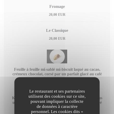
Fromage
20,00 EUR
Le Classique
20,00 EUR
Feuille à feuille mi-sablé mi-biscuit laqué au cacao,
crémeux chocolat, corsé par un parfait glacé au café
22,00 EUR
Le restaurant et ses partenaires
utilisent des cookies sur ce site,
Kiwi sur une note de fleur de sureau, madeleine sous
pouvant impliquer la collecte
une compotée, sorbet à "l'estragon granny", enrobé
de données à caractère
par une faisselle aérée
personnel. Les cookies dits «