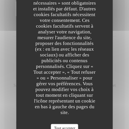
22,00 EUR
nécessaires » sont obligatoires
et installés par défaut. D'autres
cookies facultatifs nécessitent
Glaces et sorbets du moment
votre consentement. Ces
cookies facultatifs servent à
18,00 EUR
analyser votre navigation,
mesurer l'audience du site,
proposer des fonctionnalités
Café, Tartelettes Chocolat
(ex : en lien avec les réseaux
sociaux) ou afficher des
6,00 EUR
publicités ou contenus
personnalisés. Cliquez sur «
Tout accepter », « Tout refuser
Menu Instant de Saison
» ou « Personnaliser » pour
Pour tous les convives de la table
gérer vos préférences. Vous
Sans accord, mets et vins 118€ / personne Avec accord, mets et
pouvez modifier vos choix à
vins 180€ / personne
tout moment en cliquant sur
Le Chef vous propose de découvrir sa carte en 5 plats
l'icône représentant un cookie
118,00 EUR
en bas à gauche des pages du
site.
Amuse bouche
Tout accepter