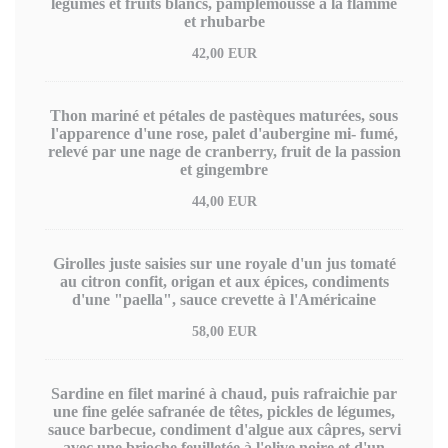
légumes et fruits blancs, pamplemousse à la flamme
et rhubarbe
42,00 EUR
Thon mariné et pétales de pastèques maturées, sous
l'apparence d'une rose, palet d'aubergine mi- fumé,
relevé par une nage de cranberry, fruit de la passion
et gingembre
44,00 EUR
Girolles juste saisies sur une royale d'un jus tomaté
au citron confit, origan et aux épices, condiments
d'une "paella", sauce crevette à l'Américaine
58,00 EUR
Sardine en filet mariné à chaud, puis rafraichie par
une fine gelée safranée de têtes, pickles de légumes,
sauce barbecue, condiment d'algue aux câpres, servi
avec une brioche feuilletée à l'olive noire et d'un