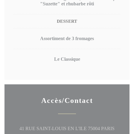
"Suzette" et rhubarbe rôti
DESSERT
Assortiment de 3 fromages
Le Classique
Accès/Contact
((ouvre un
41 RUE SAINT-LOUIS EN L'ILE 75004 PARIS