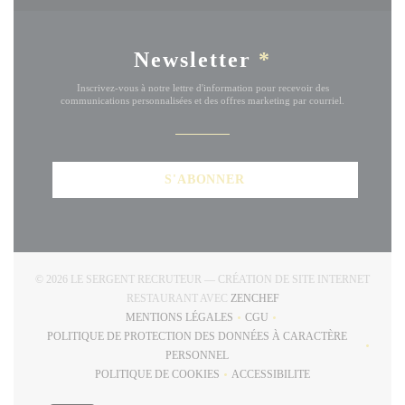
Newsletter
*
Inscrivez-vous à notre lettre d'information pour recevoir des
communications personnalisées et des offres marketing par courriel.
S'ABONNER
© 2026 LE SERGENT RECRUTEUR — CRÉATION DE SITE INTERNET
((OUVRE UNE NOUVELLE
RESTAURANT AVEC
ZENCHEF
MENTIONS LÉGALES
CGU
((OUVRE UNE NOUVELLE FENÊTRE))
((OUVRE UNE NOUVELLE FE
POLITIQUE DE PROTECTION DES DONNÉES À CARACTÈRE
((OUVRE UNE NOUVELLE FENÊTRE))
PERSONNEL
POLITIQUE DE COOKIES
ACCESSIBILITE
((OUVRE UNE NOUVELLE FENÊTRE))
((OUVRE UNE NOUVELLE 